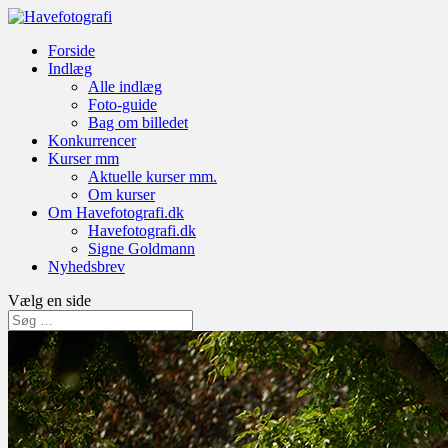
Forside
Indlæg
Alle indlæg
Foto-guide
Bag om billedet
Konkurrencer
Kurser mm
Aktuelle kurser mm.
Om kurser
Om Havefotografi.dk
Havefotografi.dk
Signe Goldmann
Nyhedsbrev
Vælg en side